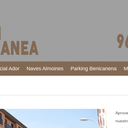
cial Ador
Naves Almoines
Parking Benicanena
M
Aprove
nuestro